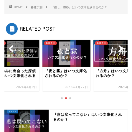
HOME
各種予測
『推し、燃ゆ』はいつ文庫化されるのか？
RELATED POST
予測
各種予測
各種予測
春休みに出会った探偵
『夜と霧』はいつ文庫化
『方舟』はいつ文庫
』はいつ文庫化される
されるのか？
れるのか？
か？
2024年4月9日
2022年4月22日
2023年3
『燕は戻ってこない』はいつ文庫化され
るのか？