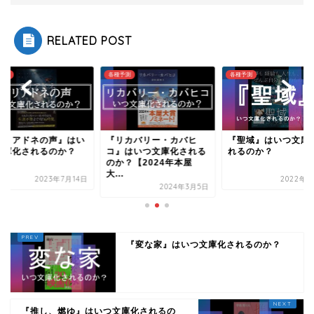
RELATED POST
予測
各種予測
各種予測
アリアドネの声』はい
『リカバリー・カバヒ
『聖域』はいつ文庫
文庫化されるのか？
コ』はいつ文庫化される
れるのか？
のか？【2024年本屋
大...
2023年7月14日
2022年3
2024年3月5日
『変な家』はいつ文庫化されるのか？
『推し、燃ゆ』はいつ文庫化されるの