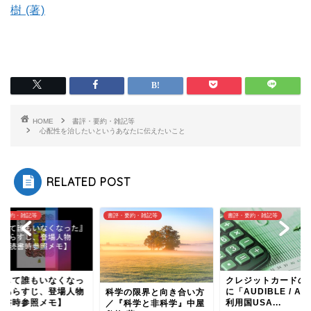
樹 (著)
HOME
書評・要約・雑記等
心配性を治したいというあなたに伝えたいこと
RELATED POST
・要約・雑記等
書評・要約・雑記等
書評・要約・雑記等
そして誰もいなくなっ
クレジットカードの
』あらすじ、登場人物
に「AUDIBLE / AM
科学の限界と向き合い方
読書時参照メモ】
利用国USA...
／『科学と非科学』中屋