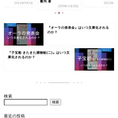
敷均 著
2022年9月1日
2022年2月
2019年11月15日
『オーラの発表会』はいつ文庫化される
のか？
『子宝船 きたきた捕物帖(二)』はいつ文
庫化されるのか？
検索
検索
最近の投稿