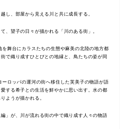
っ越し、部屋から見える川と共に成長する。
じて、望子の日々が描かれる「川のある街」。
地を舞台にカラスたちの生態や麻美の北陸の地方都
た街で織り成すひとびとの地縁と、鳥たちの姿が同
ヨーロッパの運河の街へ移住した芙美子の物語が語
き愛する希子との生活を鮮やかに思い出す。水の都
ありようが描かれる。
三編」が、川が流れる街の中で織り成す人々の物語