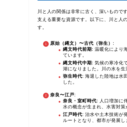
川と人の関係は非常に古く、深いもので
支える重要な資源です。以下に、川と人
す。
原始（縄文）〜古代（弥生）
:
縄文時代前期
: 温暖化によ
ています。
縄文時代中期
: 気候の寒冷
湖になりました。川の水を生
弥生時代
: 海退した陸地は
した。
奈良〜江戸
:
奈良・室町時代
: 人口増加
水の概念が生まれ、水害対策
江戸時代
: 治水や土木技術
ルートとなり、都市が発展し