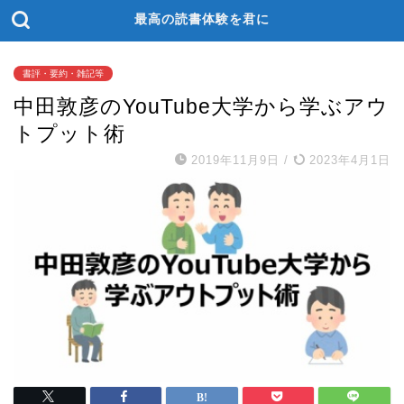
最高の読書体験を君に
書評・要約・雑記等
中田敦彦のYouTube大学から学ぶアウ
トプット術
2019年11月9日
/
2023年4月1日