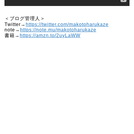
＜ブログ管理人＞
Twitter→
https://twitter.com/makotoharukaze
note→
https://note.mu/makotoharukaze
書籍→
https://amzn.to/2uyLaWW