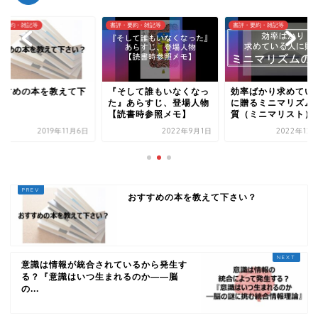
・要約・雑記等
書評・要約・雑記等
書評・要約・雑記等
すすめの本を教えて下
『そして誰もいなくなっ
効率ばかり求めてい
い？
た』あらすじ、登場人物
に贈るミニマリズム
【読書時参照メモ】
質（ミニマリスト）
2019年11月6日
2022年9月1日
2022年12
おすすめの本を教えて下さい？
意識は情報が統合されているから発生す
る？『意識はいつ生まれるのか――脳
の...