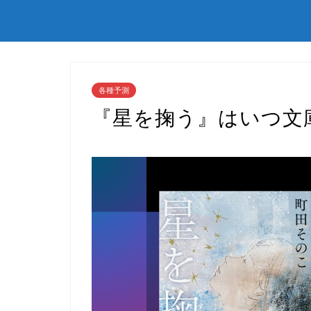
各種予測
『星を掬う』はいつ文