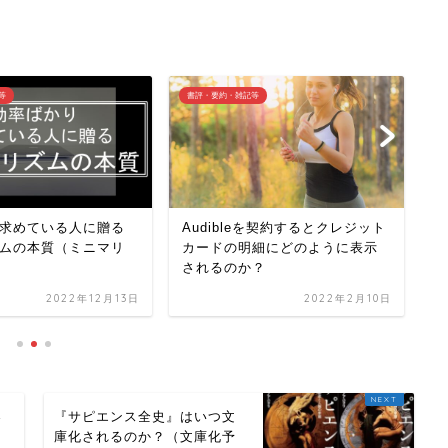
等
書評・要約・雑記等
書
求めている人に贈る
Audibleを契約するとクレジット
ムの本質（ミニマリ
カードの明細にどのように表示
F
されるのか？
こ
ぐ
2022年12月13日
2022年2月10日
春
『サピエンス全史』はいつ文
庫化されるのか？（文庫化予