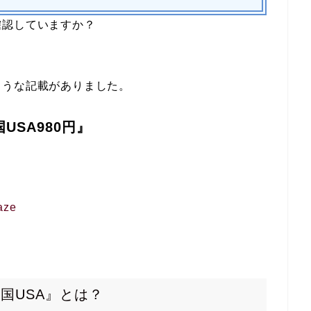
確認していますか？
ような記載がありました。
国
USA
980
円』
aze
用国
USA
』とは？