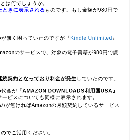
』とは何でしょうか。
たときに表示される
ものです。
もし金額が
980
円で
のが無く困っていたのですが『
Kindle Unlimited
』
mazon
のサービスで、対象の電子書籍が
980
円で読
継続契約となっており料金が発生
していたのです。
の代金が『
AMAZON DOWNLOADS
利用国
USA
』
サービスについても同様に表示されます。
のが無ければ
Amazon
の月額契約しているサービス
すのでご活用ください。