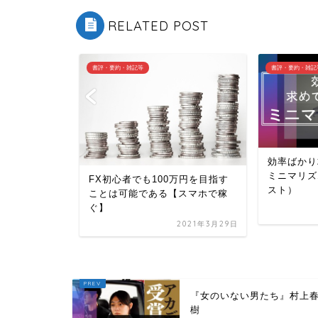
RELATED POST
書評・要約・雑記等
書評・要約・雑記
るとクレジット
効率ばかり
ように表示
ミニマリズ
FX初心者でも100万円を目指す
スト）
ことは可能である【スマホで稼
ぐ】
2022年2月10日
2021年3月29日
『女のいない男たち』村上
樹