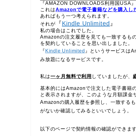
『
AMAZON DOWNLOADS
利用国
USA
これは
Amazon
で電子書籍などを購入し
あればもう一つ考えられます。
『
Kindle Unlimited
』
それが
私の場合はこれでした。
Amazon
の注文履歴を見ても一致するも
を契約していることを思い出しました。
『
Kindle Unlimited
』というサービスは
A
み放題になるサービスです。
私は
一ヶ月無料で利用
していましたが、
基本的には
Amazon
で注文した電子書籍
と表示されますが、このような月額課金
Amazon
の購入履歴を参照し、一致するも
がないか確認してみるといいでしょう。
以下のページで契約情報の確認ができま